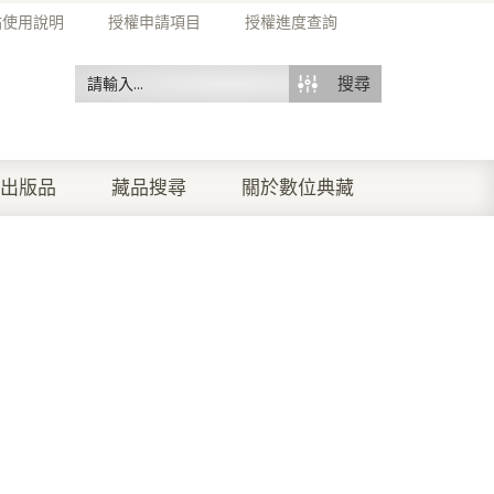
站使用說明
授權申請項目
授權進度查詢
搜尋
出版品
藏品搜尋
關於數位典藏