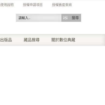
站使用說明
授權申請項目
授權進度查詢
搜尋
出版品
藏品搜尋
關於數位典藏