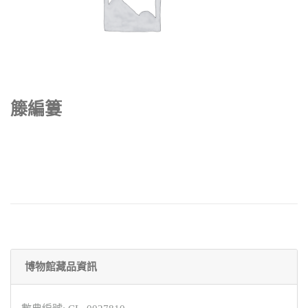
籐編簍
博物館藏品資訊