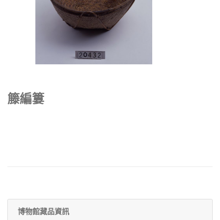
籐編簍
博物館藏品資訊