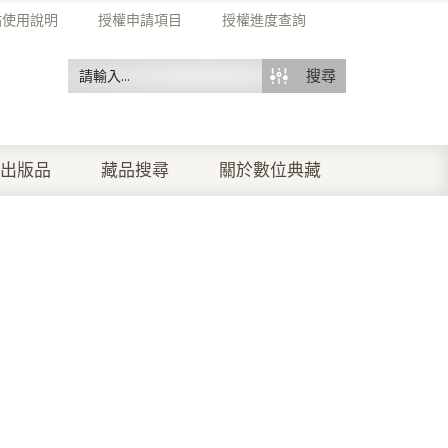
站使用說明
授權申請項目
授權進度查詢
搜尋
出版品
藏品搜尋
關於數位典藏