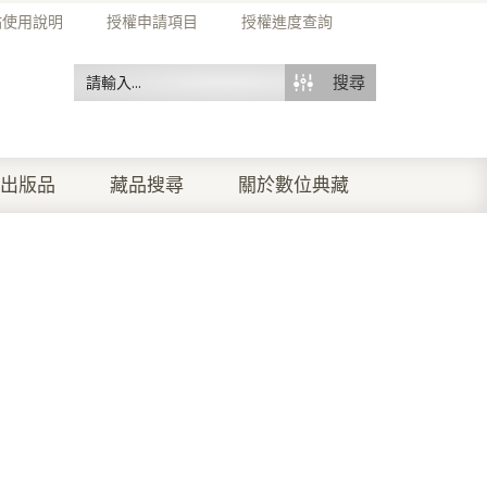
站使用說明
授權申請項目
授權進度查詢
搜尋
出版品
藏品搜尋
關於數位典藏