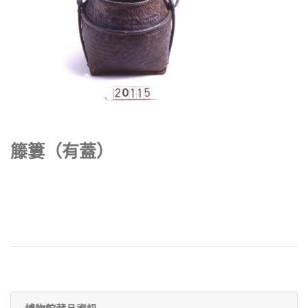
籐簍（有蓋）