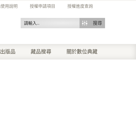
站使用說明
授權申請項目
授權進度查詢
搜尋
出版品
藏品搜尋
關於數位典藏