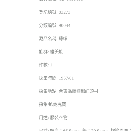
登記總號: 03273
分類編號: 90044
藏品名稱: 籐帽
族群: 雅美族
件數: 1
採集時間: 1957/01
採集地點: 台東縣蘭嶼鄉紅頭村
採集者:鮑克蘭
用途: 服裝衣物
尺寸: 帽高：66.0cm、 徑：20.0cm、 帽邊周圍：