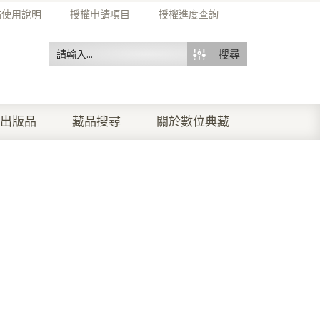
站使用說明
授權申請項目
授權進度查詢
搜尋
出版品
藏品搜尋
關於數位典藏