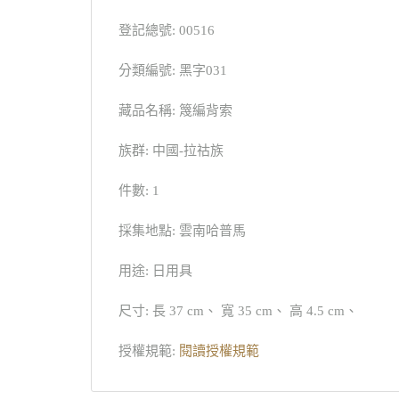
登記總號: 00516
分類編號: 黑字031
藏品名稱: 篾編背索
族群: 中國-拉祜族
件數: 1
採集地點: 雲南哈普馬
用途: 日用具
尺寸: 長 37 cm、 寬 35 cm、 高 4.5 cm、
授權規範:
閱讀授權規範