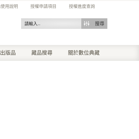
站使用說明
授權申請項目
授權進度查詢
搜尋
出版品
藏品搜尋
關於數位典藏