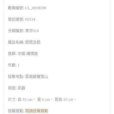
數典編號: CL_0038598
登記總號: 00534
分類編號: 栗字018
藏品名稱: 箭筒及箭
族群: 中國-傈僳族
件數: 1
採集地點: 雲南碧羅雪山
用途: 武器
尺寸: 長 33 cm、 寬 6 cm、 箭長 33 cm、
授權規範:
閱讀授權規範