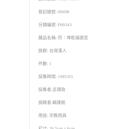
登記總號: 06698
分類編號: F00543
藏品名稱: 符：埤乾福德宮
族群: 台灣漢人
件數: 1
採集時間: 1985/03
採集者:呂理政
捐贈者:賴建銘
用途: 宗教用具
尺寸: 26.5cm﹡6cm