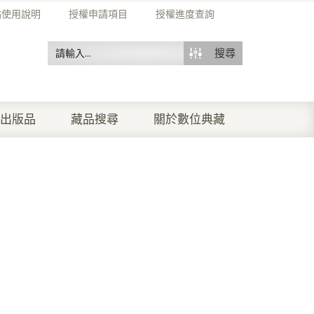
站使用說明
授權申請項目
授權進度查詢
搜尋
出版品
藏品搜尋
關於數位典藏