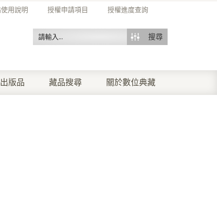
站使用說明
授權申請項目
授權進度查詢
搜尋
出版品
藏品搜尋
關於數位典藏