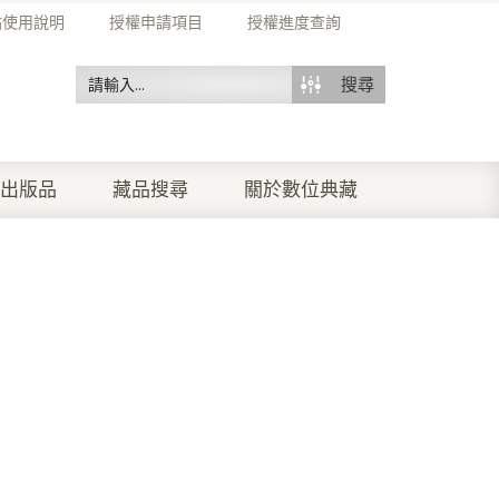
站使用說明
授權申請項目
授權進度查詢
搜尋
出版品
藏品搜尋
關於數位典藏