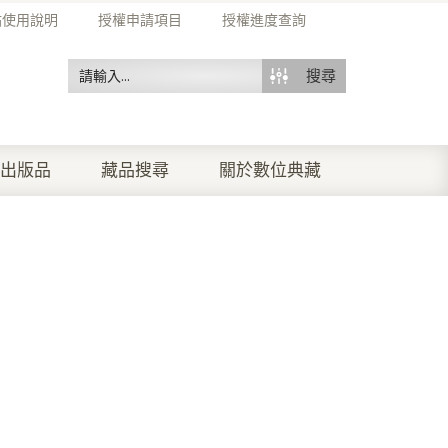
站使用說明
授權申請項目
授權進度查詢
搜尋
出版品
藏品搜尋
關於數位典藏