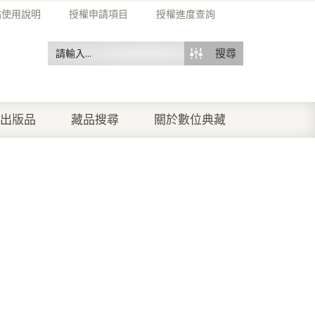
站使用說明
授權申請項目
授權進度查詢
搜尋
出版品
藏品搜尋
關於數位典藏