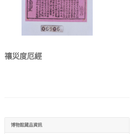
禳災度厄經
博物館藏品資訊