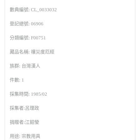
數典編號: CL_0033032
登記總號: 06906
分類編號: F00751
藏品名稱: 禳災度厄經
族群: 台灣漢人
件數: 1
採集時間: 1985/02
採集者:呂理政
捐贈者:江韶瑩
用途: 宗教用具