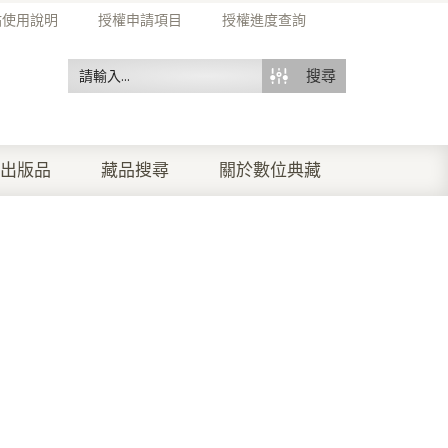
站使用說明
授權申請項目
授權進度查詢
搜尋
出版品
藏品搜尋
關於數位典藏