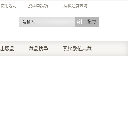
站使用說明
授權申請項目
授權進度查詢
搜尋
出版品
藏品搜尋
關於數位典藏