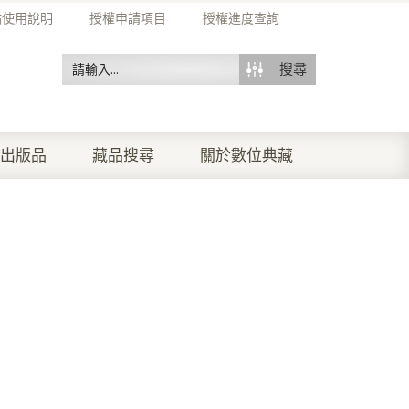
站使用說明
授權申請項目
授權進度查詢
搜尋
出版品
藏品搜尋
關於數位典藏