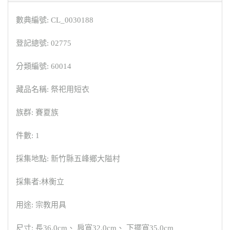
數典編號: CL_0030188
登記總號: 02775
分類編號: 60014
藏品名稱: 祭祀用短衣
族群: 賽夏族
件數: 1
採集地點: 新竹縣五峰鄉大隘村
採集者:林衡立
用途: 宗教用具
尺寸: 長36.0cm、 肩寬32.0cm、 下擺寬35.0cm