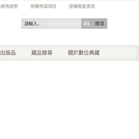
站使用說明
授權申請項目
授權進度查詢
搜尋
出版品
藏品搜尋
關於數位典藏