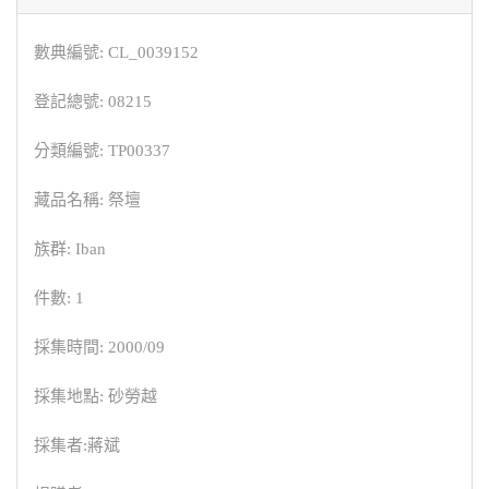
數典編號: CL_0039152
登記總號: 08215
分類編號: TP00337
藏品名稱: 祭壇
族群: Iban
件數: 1
採集時間: 2000/09
採集地點: 砂勞越
採集者:蔣斌