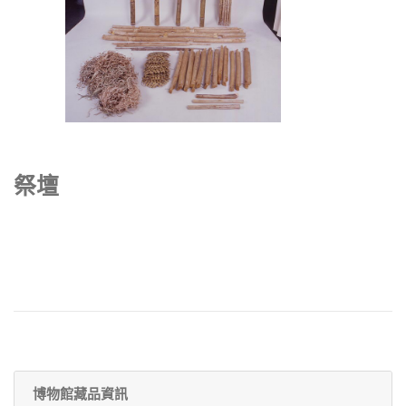
祭壇
博物館藏品資訊