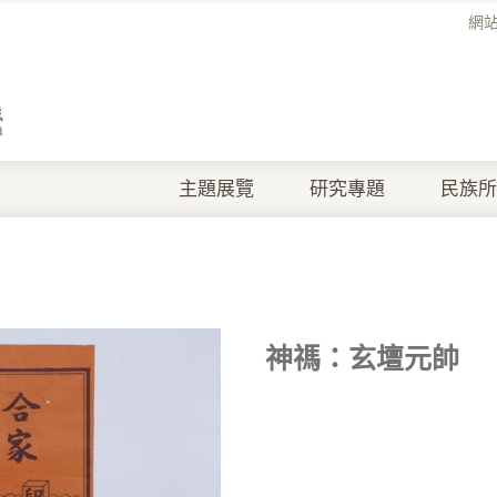
網
主題展覽
研究專題
民族所
神禡：玄壇元帥