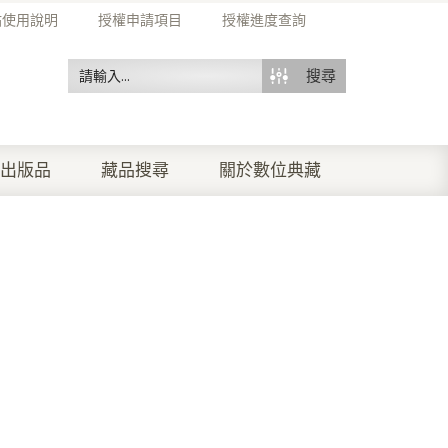
站使用說明
授權申請項目
授權進度查詢
搜尋
出版品
藏品搜尋
關於數位典藏