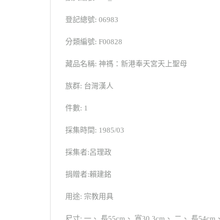
登記總號: 06983
分類編號: F00828
藏品名稱: 神禡：新港奉天宮天上聖母
族群: 台灣漢人
件數: 1
採集時間: 1985/03
採集者:呂理政
捐贈者:賴建銘
用途: 宗教用具
尺寸: 一、 長55cm、 寬30.3cm、 二、 長54cm