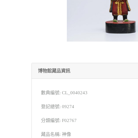
博物館藏品資訊
數典編號: CL_0040243
登記總號: 09274
分類編號: F02767
藏品名稱: 神像