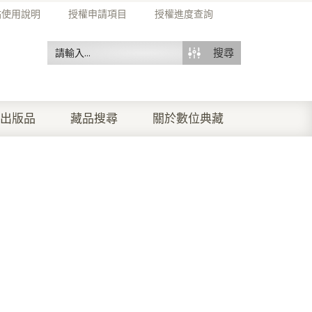
站使用說明
授權申請項目
授權進度查詢
搜尋
出版品
藏品搜尋
關於數位典藏