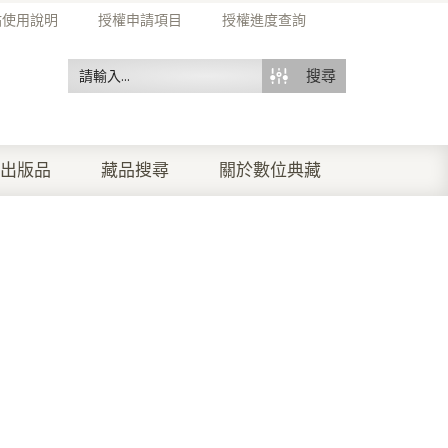
站使用說明
授權申請項目
授權進度查詢
搜尋
出版品
藏品搜尋
關於數位典藏