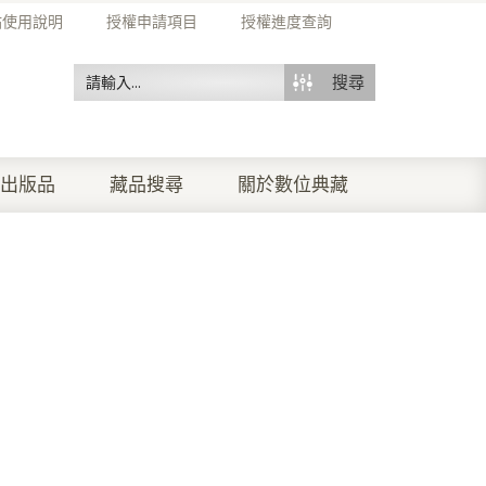
站使用說明
授權申請項目
授權進度查詢
搜尋
出版品
藏品搜尋
關於數位典藏