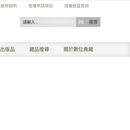
站使用說明
授權申請項目
授權進度查詢
搜尋
出版品
藏品搜尋
關於數位典藏