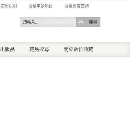
站使用說明
授權申請項目
授權進度查詢
搜尋
出版品
藏品搜尋
關於數位典藏