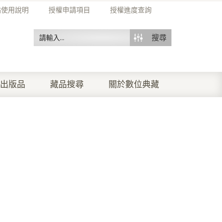
站使用說明
授權申請項目
授權進度查詢
搜尋
出版品
藏品搜尋
關於數位典藏