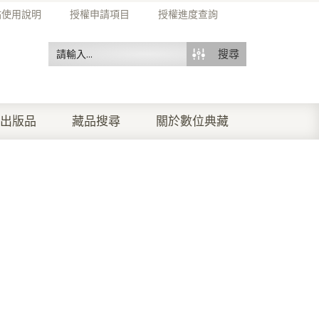
站使用說明
授權申請項目
授權進度查詢
搜尋
出版品
藏品搜尋
關於數位典藏