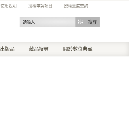
站使用說明
授權申請項目
授權進度查詢
搜尋
出版品
藏品搜尋
關於數位典藏