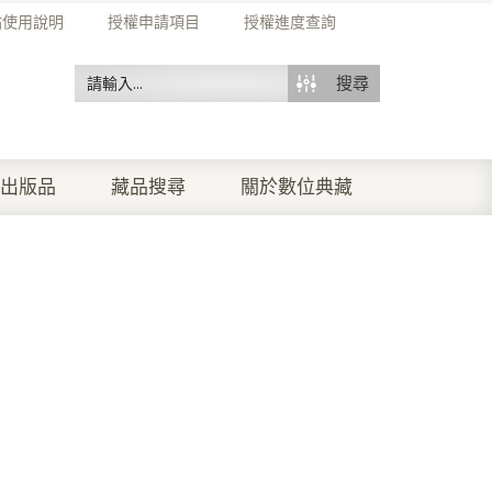
站使用說明
授權申請項目
授權進度查詢
搜尋
出版品
藏品搜尋
關於數位典藏