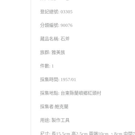
登記總號: 03305
分類編號: 90076
藏品名稱: 石斧
族群: 雅美族
件數: 1
採集時間: 1957/01
採集地點: 台東縣蘭嶼鄉紅頭村
採集者:鮑克蘭
用途: 製作工具
尺寸: 長15.5cm 高2.5cm 兩端10cm 、8cm 中間