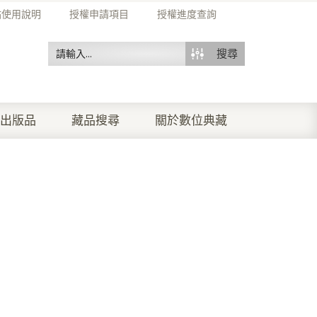
站使用說明
授權申請項目
授權進度查詢
搜尋
出版品
藏品搜尋
關於數位典藏