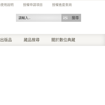
站使用說明
授權申請項目
授權進度查詢
搜尋
出版品
藏品搜尋
關於數位典藏