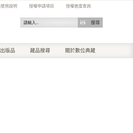
站使用說明
授權申請項目
授權進度查詢
搜尋
出版品
藏品搜尋
關於數位典藏