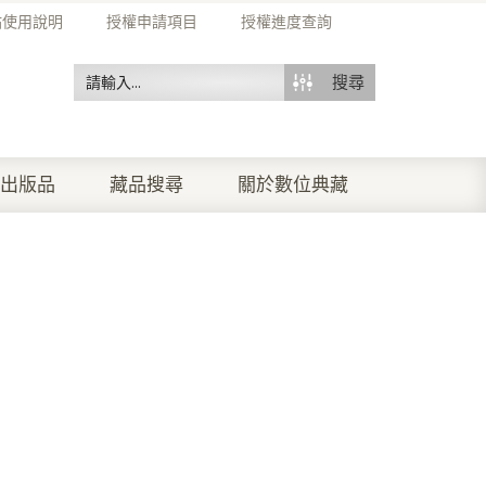
站使用說明
授權申請項目
授權進度查詢
搜尋
出版品
藏品搜尋
關於數位典藏