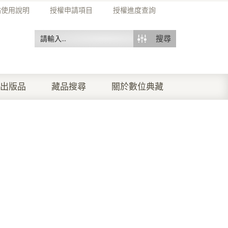
站使用說明
授權申請項目
授權進度查詢
搜尋
出版品
藏品搜尋
關於數位典藏