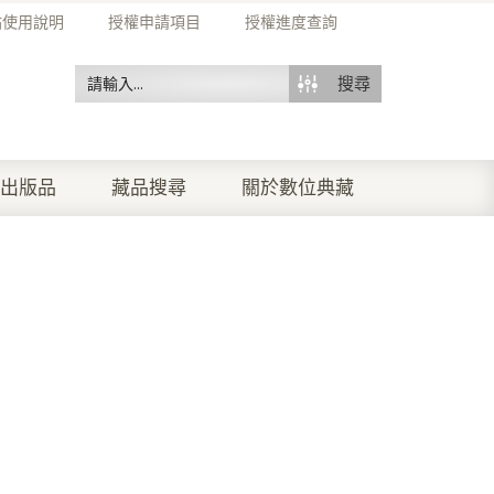
站使用說明
授權申請項目
授權進度查詢
搜尋
出版品
藏品搜尋
關於數位典藏