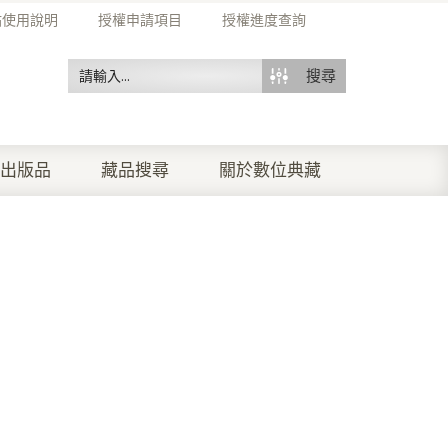
站使用說明
授權申請項目
授權進度查詢
搜尋
出版品
藏品搜尋
關於數位典藏