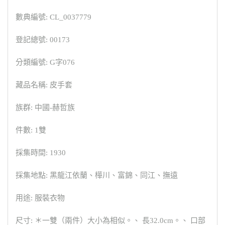
數典編號: CL_0037779
登記總號: 00173
分類編號: G字076
藏品名稱: 皮手套
族群: 中國-赫哲族
件數: 1雙
採集時間: 1930
採集地點: 黑龍江依蘭、樺川、富錦、同江、撫遠
用途: 服裝衣物
尺寸: ＊一雙（兩件）大小為相似。、 長32.0cm。、 口部