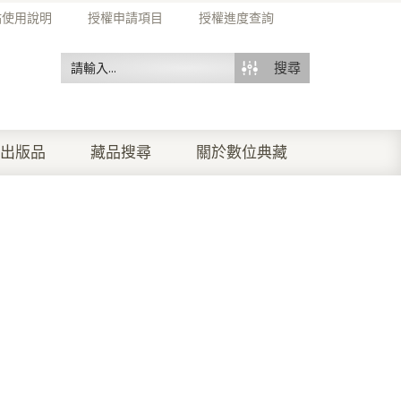
站使用說明
授權申請項目
授權進度查詢
搜尋
出版品
藏品搜尋
關於數位典藏