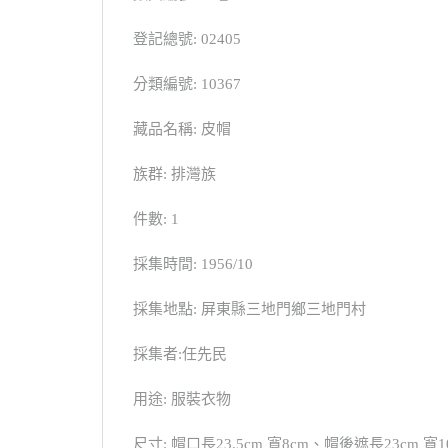
登記總號: 02405
分類編號: 10367
藏品名稱: 皮帽
族群: 排灣族
件數: 1
採集時間: 1956/10
採集地點: 屏東縣三地門鄉三地門村
採集者:任先民
用途: 服裝衣物
尺寸: 帽口長23.5cm 寬8cm、帽後遮長23cm 寬1