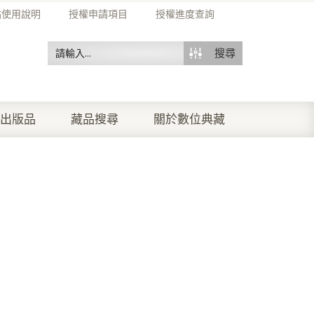
站使用說明
授權申請項目
授權進度查詢
搜尋
出版品
藏品搜尋
關於數位典藏