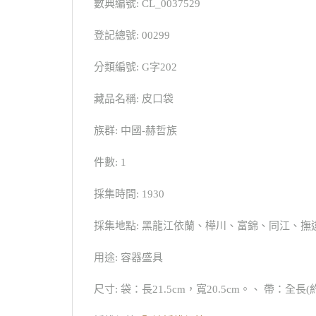
數典編號: CL_0037529
登記總號: 00299
分類編號: G字202
藏品名稱: 皮口袋
族群: 中國-赫哲族
件數: 1
採集時間: 1930
採集地點: 黑龍江依蘭、樺川、富錦、同江、撫
用途: 容器盛具
尺寸: 袋：長21.5cm，寬20.5cm。、 帶：全長(約)