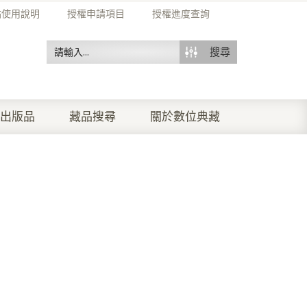
站使用說明
授權申請項目
授權進度查詢
搜尋
出版品
藏品搜尋
關於數位典藏