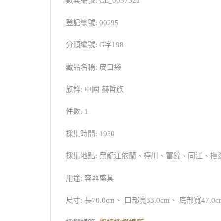
數典編號: CL_0037521
登記總號: 00295
分類編號: G字198
藏品名稱: 皮口袋
族群: 中國-赫哲族
件數: 1
採集時間: 1930
採集地點: 黑龍江依蘭、樺川、富錦、同江、撫
用途: 容器盛具
尺寸: 長70.0cm、 口部寬33.0cm、 底部寬47.0c