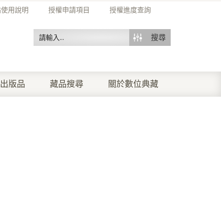
站使用說明
授權申請項目
授權進度查詢
搜尋
出版品
藏品搜尋
關於數位典藏