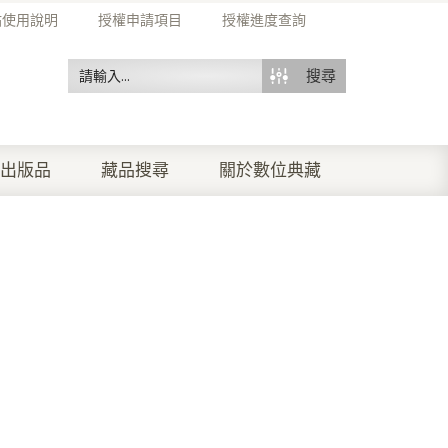
站使用說明
授權申請項目
授權進度查詢
搜尋
出版品
藏品搜尋
關於數位典藏