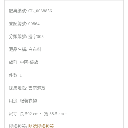
數典編號: CL_0038856
登記總號: 00864
分類編號: 擺字005
藏品名稱: 白布料
族群: 中國-傣族
件數: 1
採集地點: 雲南遮放
用途: 服裝衣物
尺寸: 長 502 cm、 寬 38.5 cm、
授權規範:
閱讀授權規範