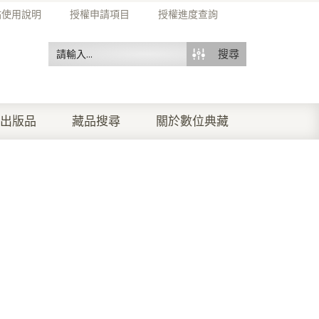
站使用說明
授權申請項目
授權進度查詢
搜尋
出版品
藏品搜尋
關於數位典藏