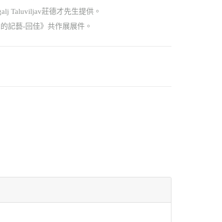
j Taluviljav莊德才先生提供。
ngan的記藝-回佳》共作展展件。