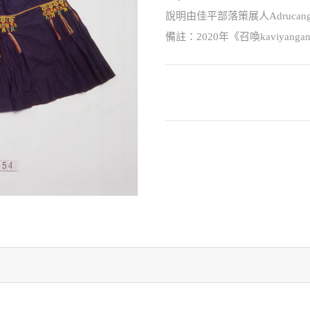
說明由佳平部落策展人Adrucangal
備註：2020年《召喚kaviya